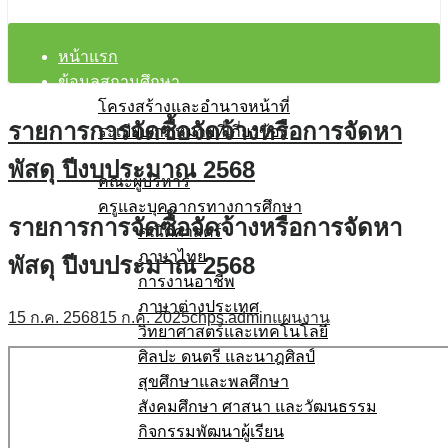
หน้าแรก
ข้อมูลสถานศึกษา
โครงสร้างและอำนาจหน้าที่
รายการการจัดซื้อจัดจ้างหรือการจัดหา
ระเบียบ/กฎหมายที่เกี่ยวข้อง
บุคลากร
พัสดุ ปีงบประมาณ 2568
คณะผู้บริหาร
ครูและบุคลากรทางการศึกษา
รายการการจัดซื้อจัดจ้างหรือการจัดหา
คณิตศาสตร์
ภาษาไทย
พัสดุ ปีงบประมาณ 2568
การงานอาชีพ
ภาษาต่างประเทศ
15 ก.ค. 2568
15 ก.ค. 2025
chps.admin
แผนงาน
วิทยาศาสตร์และเทคโนโลยี
ศิลปะ ดนตรี และนาฎศิลป์
สุขศึกษาและพลศึกษา
สังคมศึกษา ศาสนา และวัฒนธรรม
กิจกรรมพัฒนาผู้เรียน