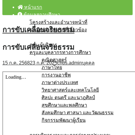
หน้าแรก
ข้อมูลสถานศึกษา
โครงสร้างและอำนาจหน้าที่
การขับเคลื่อนจริยธรรม
ระเบียบ/กฎหมายที่เกี่ยวข้อง
บุคลากร
คณะผู้บริหาร
การขับเคลื่อนจริยธรรม
ครูและบุคลากรทางการศึกษา
คณิตศาสตร์
15 ก.ค. 2568
23 ก.ค. 2025
chps.admin
บุคคล
ภาษาไทย
การงานอาชีพ
ภาษาต่างประเทศ
วิทยาศาสตร์และเทคโนโลยี
ศิลปะ ดนตรี และนาฎศิลป์
สุขศึกษาและพลศึกษา
สังคมศึกษา ศาสนา และวัฒนธรรม
กิจกรรมพัฒนาผู้เรียน
โรงเรียนสุจริต