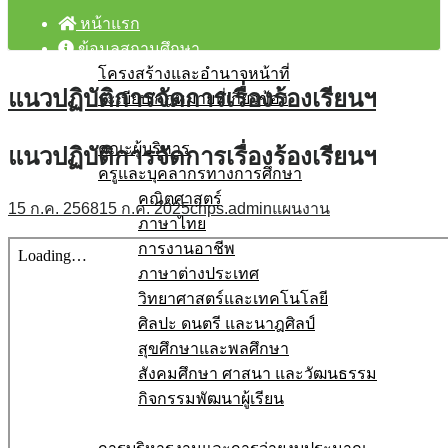
หน้าแรก
ข้อมูลสถานศึกษา
โครงสร้างและอำนาจหน้าที่
แนวปฏิบัติการจัดการเรื่องร้องเรียนฯ
ระเบียบ/กฎหมายที่เกี่ยวข้อง
บุคลากร
คณะผู้บริหาร
แนวปฏิบัติการจัดการเรื่องร้องเรียนฯ
ครูและบุคลากรทางการศึกษา
คณิตศาสตร์
15 ก.ค. 2568
15 ก.ค. 2025
chps.admin
แผนงาน
ภาษาไทย
การงานอาชีพ
ภาษาต่างประเทศ
วิทยาศาสตร์และเทคโนโลยี
ศิลปะ ดนตรี และนาฎศิลป์
สุขศึกษาและพลศึกษา
สังคมศึกษา ศาสนา และวัฒนธรรม
กิจกรรมพัฒนาผู้เรียน
โรงเรียนสุจริต