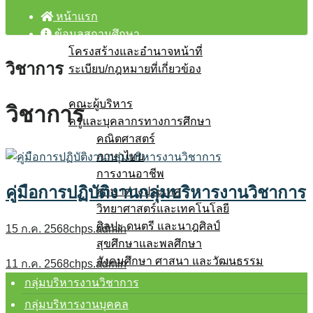
หน้าแรก
ข้อมูลสถานศึกษา
โครงสร้างและอำนาจหน้าที่
วิชาการ
ระเบียบ/กฎหมายที่เกี่ยวข้อง
บุคลากร
คณะผู้บริหาร
วิชาการ
ครูและบุคลากรทางการศึกษา
คณิตศาสตร์
ภาษาไทย
การงานอาชีพ
คู่มือการปฏิบัติงานกลุ่มบริหารงานวิชาการ
ภาษาต่างประเทศ
วิทยาศาสตร์และเทคโนโลยี
ศิลปะ ดนตรี และนาฎศิลป์
15 ก.ค. 2568
chps.admin
สุขศึกษาและพลศึกษา
สังคมศึกษา ศาสนา และวัฒนธรรม
11 ก.ค. 2568
chps.admin
กิจกรรมพัฒนาผู้เรียน
กลุ่มบริหารงานวิชาการ
โรงเรียนสุจริต
กลุ่มบริหารงานบุคคล