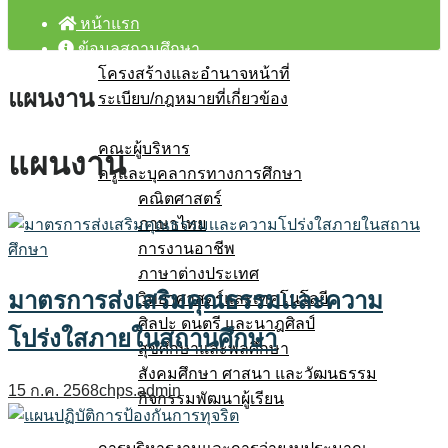
หน้าแรก
ข้อมูลสถานศึกษา
โครงสร้างและอำนาจหน้าที่
แผนงาน
ระเบียบ/กฎหมายที่เกี่ยวข้อง
บุคลากร
คณะผู้บริหาร
แผนงาน
ครูและบุคลากรทางการศึกษา
คณิตศาสตร์
ภาษาไทย
การงานอาชีพ
ภาษาต่างประเทศ
มาตรการส่งเสริมคุณธรรมเเละความ
วิทยาศาสตร์และเทคโนโลยี
ศิลปะ ดนตรี และนาฎศิลป์
โปร่งใสภายในสถานศึกษา
สุขศึกษาและพลศึกษา
สังคมศึกษา ศาสนา และวัฒนธรรม
15 ก.ค. 2568
chps.admin
กิจกรรมพัฒนาผู้เรียน
โรงเรียนสุจริต