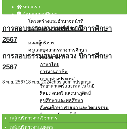
หน้าแรก
ข้อมูลสถานศึกษา
โครงสร้างและอำนาจหน้าที่
การสอบธรรมสนามหลวง ปีการศึกษา
ระเบียบ/กฎหมายที่เกี่ยวข้อง
บุคลากร
2567
คณะผู้บริหาร
ครูและบุคลากรทางการศึกษา
การสอบธรรมสนามหลวง ปีการศึกษา
คณิตศาสตร์
ภาษาไทย
2567
การงานอาชีพ
ภาษาต่างประเทศ
8 พ.ย. 2567
18 พ.ย. 2024
chps.admin
ประกาศ
วิทยาศาสตร์และเทคโนโลยี
ศิลปะ ดนตรี และนาฎศิลป์
สุขศึกษาและพลศึกษา
สังคมศึกษา ศาสนา และวัฒนธรรม
กิจกรรมพัฒนาผู้เรียน
กลุ่มบริหารงานวิชาการ
โรงเรียนสุจริต
กลุ่มบริหารงานบุคคล