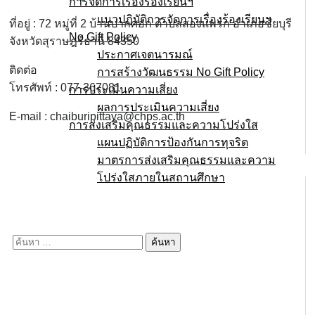
การจัดการเรื่องร้องเรียนฯ
แนวปฏิบัติการจัดการเรื่องร้องเรียนฯ
ที่อยู่ : 72 หมู่ที่ 2 บ้านปากศอก ตำบลสองแพรก อำเภอชัยบุรี
No Gift Policy
จังหวัดสุราษฎร์ธานี 84350
ประกาศเจตนารมณ์
ติดต่อ
การสร้างวัฒนธรรม No Gift Policy
โทรศัพท์ : 077-367081
การประเมินความเสี่ยง
ผลการประเมินความเสี่ยง
E-mail : chaiburipittaya@chps.ac.th
การส่งเสริมคุณธรรมและความโปร่งใส
แผนปฏิบัติการป้องกันการทุจริต
มาตรการส่งเสริมคุณธรรมเเละความ
โปร่งใสภายในสถานศึกษา
E-service
Q&A
ค้นหา
สำหรับ: