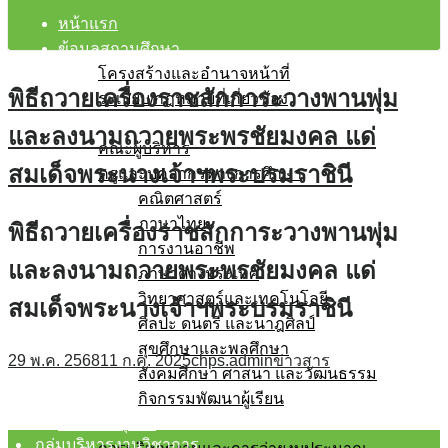
หน้าแรก
ข้อมูลสถานศึกษา
โครงสร้างและอำนาจหน้าที่
พิธีถวายเครื่องราชสักการะวางพานพุ่ม
ระเบียบ/กฎหมายที่เกี่ยวข้อง
บุคลากร
และลงนามถวายพระพรชัยมงคล แด่
คณะผู้บริหาร
สมเด็จพระนางเจ้าฯพระบรมราชินี
ครูและบุคลากรทางการศึกษา
คณิตศาสตร์
ภาษาไทย
พิธีถวายเครื่องราชสักการะวางพานพุ่ม
การงานอาชีพ
และลงนามถวายพระพรชัยมงคล แด่
ภาษาต่างประเทศ
วิทยาศาสตร์และเทคโนโลยี
สมเด็จพระนางเจ้าฯพระบรมราชินี
ศิลปะ ดนตรี และนาฎศิลป์
สุขศึกษาและพลศึกษา
29 พ.ค. 2568
11 ก.ค. 2025
chps.admin
ข่าวสาร
สังคมศึกษา ศาสนา และวัฒนธรรม
กิจกรรมพัฒนาผู้เรียน
โรงเรียนสุจริต
กลุ่มบริหารงานวิชาการ