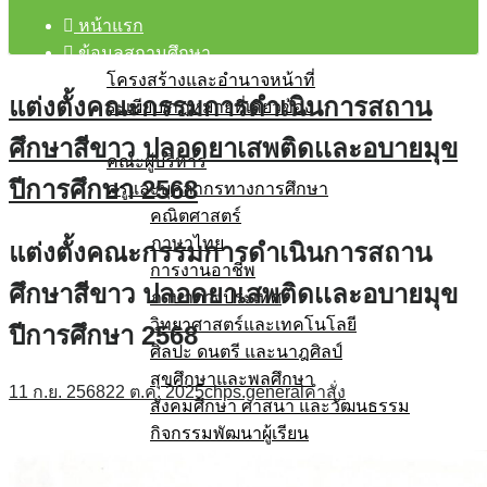
หน้าแรก
ข้อมูลสถานศึกษา
โครงสร้างและอำนาจหน้าที่
แต่งตั้งคณะกรรมการดำเนินการสถาน
ระเบียบ/กฎหมายที่เกี่ยวข้อง
บุคลากร
ศึกษาสีขาว ปลอดยาเสพติดเเละอบายมุข
คณะผู้บริหาร
ปีการศึกษา 2568
ครูและบุคลากรทางการศึกษา
คณิตศาสตร์
ภาษาไทย
แต่งตั้งคณะกรรมการดำเนินการสถาน
การงานอาชีพ
ศึกษาสีขาว ปลอดยาเสพติดเเละอบายมุข
ภาษาต่างประเทศ
วิทยาศาสตร์และเทคโนโลยี
ปีการศึกษา 2568
ศิลปะ ดนตรี และนาฎศิลป์
สุขศึกษาและพลศึกษา
11 ก.ย. 2568
22 ต.ค. 2025
chps.general
คำสั่ง
สังคมศึกษา ศาสนา และวัฒนธรรม
กิจกรรมพัฒนาผู้เรียน
โรงเรียนสุจริต