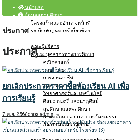
หน้าแรก
ข้อมูลสถานศึกษา
โครงสร้างและอำนาจหน้าที่
ประกาศ
ระเบียบ/กฎหมายที่เกี่ยวข้อง
บุคลากร
คณะผู้บริหาร
ประกาศ
ครูและบุคลากรทางการศึกษา
คณิตศาสตร์
ภาษาไทย
การงานอาชีพ
ยกเลิกประกวดราคาซื้อห้องเรียน AI เพื่อ
ภาษาต่างประเทศ
วิทยาศาสตร์และเทคโนโลยี
การเรียนรู้
ศิลปะ ดนตรี และนาฎศิลป์
สุขศึกษาและพลศึกษา
7 พ.ย. 2568
chps.admin
สังคมศึกษา ศาสนา และวัฒนธรรม
กิจกรรมพัฒนาผู้เรียน
โรงเรียนสุจริต